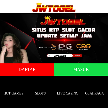
DAFTAR
MASUK
HOT GAMES
SLOTS
LIVE CASINO
OLAHRAGA