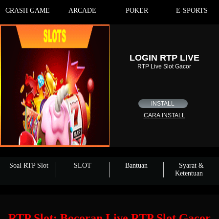
CRASH GAME
ARCADE
POKER
E-SPORTS
LOGIN RTP LIVE
RTP Live Slot Gacor
INSTALL
CARA INSTALL
Soal RTP Slot
SLOT
Bantuan
Syarat &
Ketentuan
RTP Slot: Bocoran Live RTP Slot Gacor